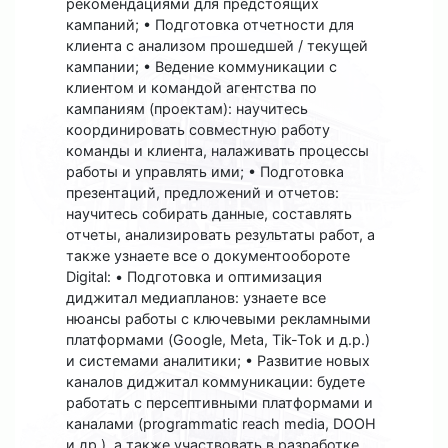
рекомендациями для предстоящих
кампаний; • Подготовка отчетности для
клиента с анализом прошедшей / текущей
кампании; • Ведение коммуникации с
клиентом и командой агентства по
кампаниям (проектам): научитесь
координировать совместную работу
команды и клиента, налаживать процессы
работы и управлять ими; • Подготовка
презентаций, предложений и отчетов:
научитесь собирать данные, составлять
отчеты, анализировать результаты работ, а
также узнаете все о документообороте
Digital: • Подготовка и оптимизация
диджитал медиапланов: узнаете все
нюансы работы с ключевыми рекламными
платформами (Google, Meta, Tik-Tok и д.р.)
и системами аналитики; • Развитие новых
каналов диджитал коммуникации: будете
работать с персептивными платформами и
каналами (programmatic reach media, DOOH
и др.), а также участвовать в разработке